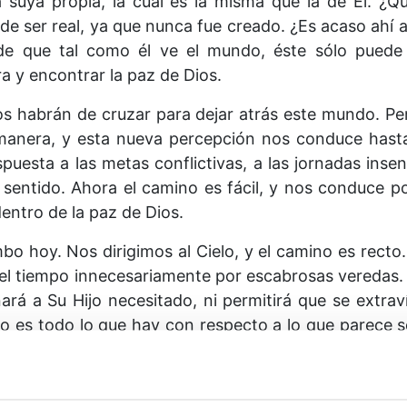
a suya propia, la cual es la misma que la de Él. ¿Q
 ser real, ya que nunca fue creado. ¿Es acaso ahí 
 de que tal como él ve el mundo, éste sólo puede
a y encontrar la paz de Dios.
os habrán de cruzar para dejar atrás este mundo. Pe
manera, y esta nueva percepción nos conduce hasta 
espuesta a las metas conflictivas, a las jornadas ins
 sentido. Ahora el camino es fácil, y nos conduce po
entro de la paz de Dios.
bo hoy. Nos dirigimos al Cielo, y el camino es recto
l tiempo innecesariamente por escabrosas veredas. S
rá a Su Hijo necesitado, ni permitirá que se extrav
Y eso es todo lo que hay con respecto a lo que parece
.
eja de buscar. Has llegado a donde el camino está 