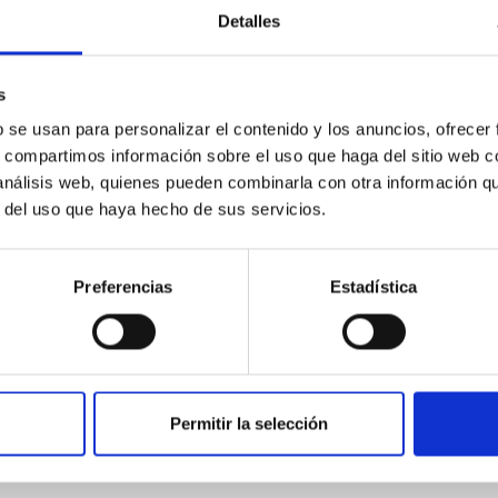
bas, caídas ahora de los árboles de la desesperanz
Detalles
y miras al Cielo con los ojos del cuerpo, que ahora
conocida, y tú puedes sentir como su tierno abrazo
s
b se usan para personalizar el contenido y los anuncios, ofrecer
a paz no se puede encontrar en ellos. La paz de Dio
s, compartimos información sobre el uso que haga del sitio web 
ue la paz sea con nosotros hoy! Pues hemos encontra
 análisis web, quienes pueden combinarla con otra información q
mbigüedad, y de reemplazar nuestros objetivos cambi
r del uso que haya hecho de sus servicios.
r compañerismo. Pues la paz es unión, si procede 
 cerca de nuestro hogar, y nos acercamos aún más 
Preferencias
Estadística
 de Dios, y estoy contento y agradecido de que así 
Permitir la selección