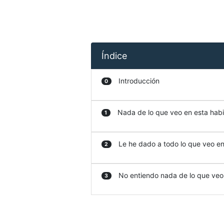
Índice
Introducción
0
Nada de lo que veo en esta habit
1
Le he dado a todo lo que veo en 
2
No entiendo nada de lo que veo e
3