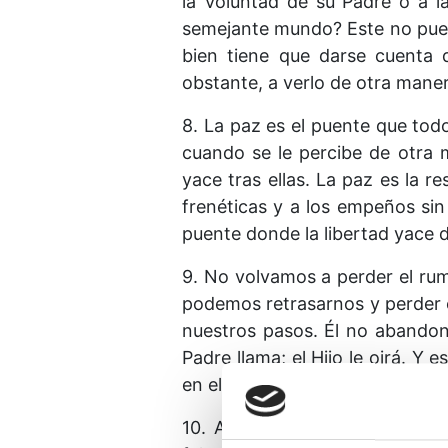
la Voluntad de su Padre o a l
semejante mundo? Este no puede
bien tiene que darse cuenta
obstante, a verlo de otra maner
8. La paz es el puente que tod
cuando se le percibe de otra 
yace tras ellas. La paz es la r
frenéticas y a los empeños sin
puente donde la libertad yace d
9. No volvamos a perder el rum
podemos retrasarnos y perder e
nuestros pasos. Él no abandona
Padre llama; el Hijo le oirá. 
en el que los cuerpos son reales
10. Ahora reina el silencio. D