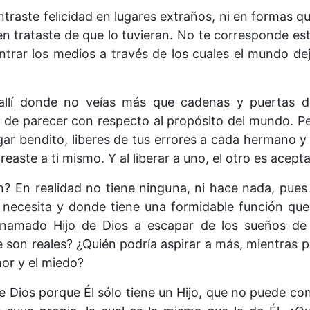
traste felicidad en lugares extraños, ni en formas qu
bien trataste de que lo tuvieran. No te corresponde e
trar los medios a través de los cuales el mundo de
allí donde no veías más que cadenas y puertas de
r de parecer con respecto al propósito del mundo.
r bendito, liberes de tus errores a cada hermano y 
easte a ti mismo. Y al liberar a uno, el otro es acept
n? En realidad no tiene ninguna, ni hace nada, pues
le necesita y donde tiene una formidable función q
ienamado Hijo de Dios a escapar de los sueños d
e son reales? ¿Quién podría aspirar a más, mientras 
amor y el miedo?
e Dios porque Él sólo tiene un Hijo, que no puede co