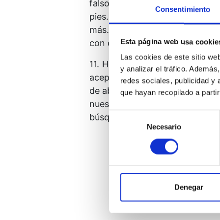
falsos deseos que antes anhela
Consentimiento
pies. Y tú levantas la mirada 
más. Por fin la paz ha sido re
Esta página web usa cookie
con consuelo y amor.
Las cookies de este sitio we
11. Hoy no buscamos ídolos. L
y analizar el tráfico. Ademá
aceptar o querer nada más. ¡Q
redes sociales, publicidad y
de abandonar el mundo de la a
que hayan recopilado a parti
nuestros sueños solitarios po
Selección
búsqueda. Nos encontramos muy
Necesario
de
consentimiento
No hay más paz que la paz
Denegar