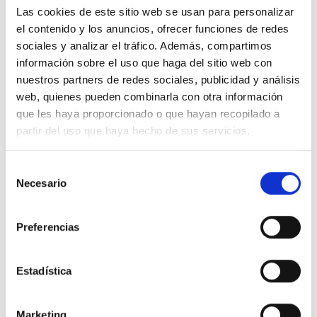
Las cookies de este sitio web se usan para personalizar
Hoy dejo que la visión de Cristo contemple
el contenido y los anuncios, ofrecer funciones de redes
sociales y analizar el tráfico. Además, compartimos
todas las cosas
por
mí, y que en lugar de
información sobre el uso que haga del sitio web con
juzgarlas, les conceda a cada una
un
milagro de
nuestros partners de redes sociales, publicidad y análisis
amor.
web, quienes pueden combinarla con otra información
que les haya proporcionado o que hayan recopilado a
partir del uso que haya hecho de sus servicios.
1
.
Así quiero liberar todas las cosas que veo;
concediéndoles la libertad que busco. De esta
Selección
Necesario
manera obedezco la ley del
amor,
dando lo que
de
consentimiento
quiero encontrar y hacer mío. Ello se me dará,
porque
lo
he elegido como el regalo que quiero
Preferencias
dar. Padre, Tus regalos son míos. Cada regalo
que acepto me concede un milagro que puedo
Estadística
dar. Y al dar tal como quiero recibir, comprendo
que Tus milagros de curación me pertenecen.
Marketing