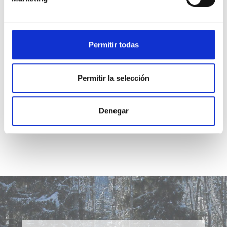
2
.
Nuestro Padre conoce nuestras necesidades,
y nos concede la gracia para satisfacerlas todas.
Y así, confiamos en que Él nos enviará milagros
Permitir todas
para bendecir al mundo y sanar nuestras men­tes
según regresamos a Él.
Permitir la selección
Denegar