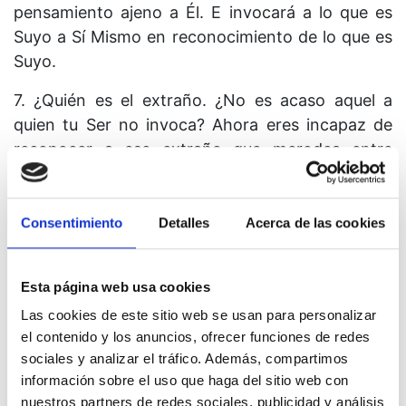
pensamiento ajeno a Él. E invocará a lo que es
Suyo a Sí Mismo en reconocimiento de lo que es
Suyo.
7. ¿Quién es el extraño. ¿No es acaso aquel a
quien tu Ser no invoca? Ahora eres incapaz de
reconocer a ese extraño que merodea entre
vosotros, pues le has cedido tu legítimo lugar. No
obstante, tu Ser está tan seguro de lo que es
Suyo como Dios lo está de Su Hijo. Dios no está
Consentimiento
Detalles
Acerca de las cookies
confundido con respecto a la creación. Está
seguro de lo que es Suyo. Ningún extraño se
Esta página web usa cookies
puede interpo­ner entre Su conocimiento y la
Las cookies de este sitio web se usan para personalizar
realidad de Su Hijo. Él no sabe de extraños. Él
el contenido y los anuncios, ofrecer funciones de redes
está seguro de Su Hijo.
sociales y analizar el tráfico. Además, compartimos
información sobre el uso que haga del sitio web con
8. La certeza de Dios es suficiente. A aquel a
nuestros partners de redes sociales, publicidad y análisis