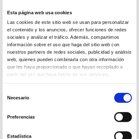
tener nada que ver con ella.
Esta página web usa cookies
6. Si haces estos ejercicios correctamente, te
Las cookies de este sitio web se usan para personalizar
darás cuenta de inmediato de que estás
el contenido y los anuncios, ofrecer funciones de redes
exigiendo de cada situación un gran número de
sociales y analizar el tráfico. Además, compartimos
cosas que no tienen nada que ver con ella. Te
información sobre el uso que haga del sitio web con
percatarás asimismo de que muchos de tus
nuestros partners de redes sociales, publicidad y análisis
objetivos son contradictorios, que no tienes un
web, quienes pueden combinarla con otra información
resultado concreto en mente, y que no puedes
que les haya proporcionado o que hayan recopilado a
por menos que experimentar desilusión con
partir del uso que haya hecho de sus servicios.
respecto a algunos de tus objetivos,
independientemente de como se resuelva
Selección
Necesario
de
finalmente la situación.
consentimiento
7. Después de pasar revista a tantos objetivos
Preferencias
anhelados como puedas para cada situación aún
sin resolver que cruce tu mente, di para tus
Estadística
adentros: