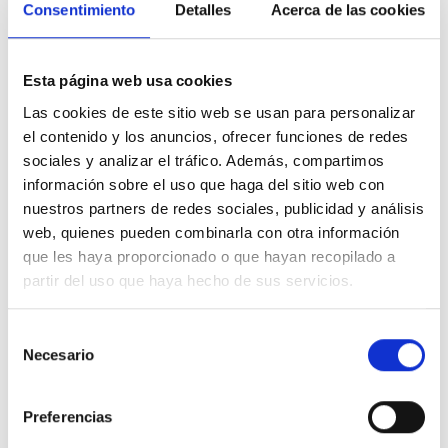
entender que Dios es la luz en la que veo. Le daré
Consentimiento
Detalles
Acerca de las cookies
la bienvenida a la visión y al mundo feliz que me
mostrará.
Esta página web usa cookies
Las cookies de este sitio web se usan para personalizar
el contenido y los anuncios, ofrecer funciones de redes
5. (45)
Dios es la Mente con la que pienso.
sociales y analizar el tráfico. Además, compartimos
No tengo pensamientos que no comparta con
información sobre el uso que haga del sitio web con
nuestros partners de redes sociales, publicidad y análisis
Dios. No tengo pensamientos aparte de los
web, quienes pueden combinarla con otra información
Suyos porque no tengo otra mente que la
que les haya proporcionado o que hayan recopilado a
Suya. Puesto que soy parte de Su Mente mis
partir del uso que haya hecho de sus servicios.
pensamientos son Suyos, y Sus Pensamientos
son míos.
Selección
Necesario
de
consentimiento
Preferencias