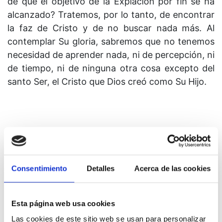
de que el objetivo de la Expiación por fin se ha
alcanzado? Tratemos, por lo tanto, de encontrar
la faz de Cristo y de no buscar nada más. Al
contemplar Su gloria, sabremos que no tenemos
necesidad de aprender nada, ni de percepción, ni
de tiempo, ni de ninguna otra cosa excepto del
santo Ser, el Cristo que Dios creó como Su Hijo.
Lección 275
La sanadora Voz de Dios protege hoy todas las
Consentimiento
Detalles
Acerca de las cookies
cosas.
Esta página web usa cookies
Las cookies de este sitio web se usan para personalizar