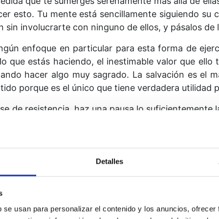
 medida que te sumerges serenamente más allá de ella
er esto. Tu mente está sencillamente siguiendo su c
sin involucrarte con ninguno de ellos, y pásalos de 
ngún enfoque en particular para esta forma de ejerci
o que estás haciendo, el inestimable valor que ello t
ando hacer algo muy sagrado. La salvación es el má
ido porque es el único que tiene verdadera utilidad pa
ase de resistencia, haz una pausa lo suficientemente 
dos, a no ser que notes que tienes miedo. En ese caso
tranquilo. Trata, sin embargo, de reanudar los ejerc
Detalles
cicios correctamente, deberías experimentar una ci
roximando a la luz o de hecho adentrándote en ella.
s
as de largo los pensamientos de este mundo. Y no te o
poder de hacerlo.
b se usan para personalizar el contenido y los anuncios, ofrecer