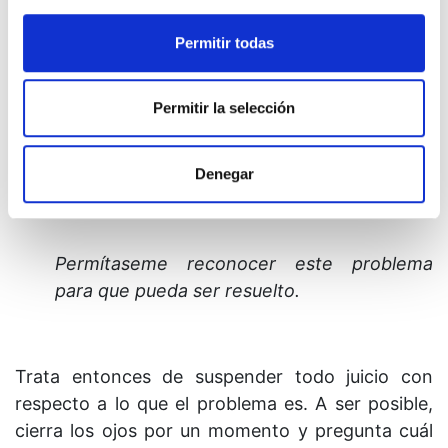
solución. Con este reconocimiento se resuelven
Permitir todas
todos los problemas. Con este reconocimiento
arriba la paz.
Permitir la selección
10. No te dejes engañar hoy por la forma en que
se manifiestan los problemas. Cada vez que
Denegar
parezca surgir alguna dificultad, di de inmediato:
Permítaseme reconocer este problema
para que pueda ser resuelto.
Trata entonces de suspender todo juicio con
respecto a lo que el problema es. A ser posible,
cierra los ojos por un momento y pregunta cuál