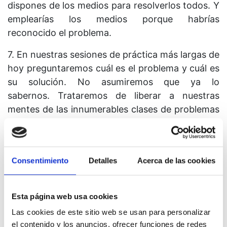
dispones de los medios para resolverlos todos. Y
emplearías los medios porque habrías
reconocido el problema.
7. En nuestras sesiones de práctica más largas de
hoy preguntaremos cuál es el problema y cuál es
su solución. No asumiremos que ya lo
sabernos. Trataremos de liberar a nuestras
mentes de las innumerables clases de problemas
que creemos tener. Trataremos de darnos
cuenta de que sólo tenemos un problema, el cual
no hemos reconocido. Preguntaremos cuál es
Consentimiento
Detalles
Acerca de las cookies
ese problema y esperaremos la respuesta. Ésta
se nos dará. Luego preguntaremos cuál es su
solución. Y ésta se nos dará también.
Esta página web usa cookies
8. Los ejercicios de hoy serán fructíferos en la
Las cookies de este sitio web se usan para personalizar
el contenido y los anuncios, ofrecer funciones de redes
medida en que no insistas en querer definir el