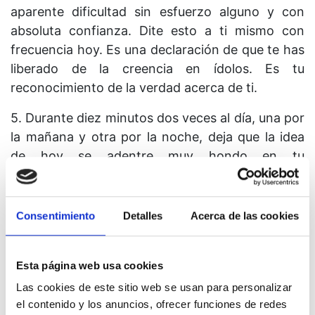
aparente dificultad sin esfuerzo alguno y con
absoluta confianza. Dite esto a ti mismo con
frecuencia hoy. Es una declaración de que te has
liberado de la creencia en ídolos. Es tu
reconocimiento de la verdad acerca de ti.
5. Durante diez minutos dos veces al día, una por
la mañana y otra por la noche, deja que la idea
de hoy se adentre muy hondo en tu
conciencia. Repítela, reflexiona sobre ella, deja
que pensamientos afines vengan a ayudarte a
reconocer su verdad, y permite que la paz se
Consentimiento
Detalles
Acerca de las cookies
extienda sobre ti como un manto de protección
y seguridad. No permitas que ningún
Esta página web usa cookies
pensamiento vano o necio venga a perturbar la
santa mente del Hijo de Dios. Tal es el Reino de
Las cookies de este sitio web se usan para personalizar
el contenido y los anuncios, ofrecer funciones de redes
los Cielos. Tal es el lugar de descanso donde tu