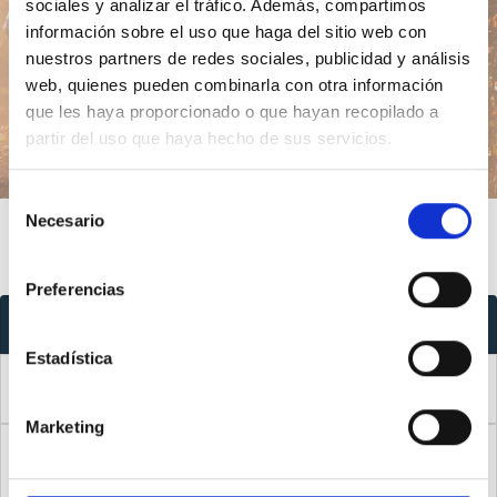
sociales y analizar el tráfico. Además, compartimos
información sobre el uso que haga del sitio web con
nuestros partners de redes sociales, publicidad y análisis
Introducción
Índice
web, quienes pueden combinarla con otra información
que les haya proporcionado o que hayan recopilado a
partir del uso que haya hecho de sus servicios.
Selección
Necesario
de
consentimiento
Preferencias
Índice
Estadística
Introducción
0
Marketing
Nada de lo que veo en esta habitación [en esta calle,
1
desde esta ventana, en este lugar] significa nada.