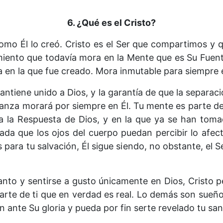
6. ¿Qué
es
el Cristo?
l como Él lo creó. Cristo es el Ser que compartimos y
miento que todavía mora en la Mente que es Su Fue
a en la que fue creado. Mora inmutable para siempre 
mantiene unido a Dios, y la garantía de que la separac
nza morará por siempre en Él. Tu mente es parte de la
a la Respuesta de Dios, y en la que ya se han toma
Nada que los ojos del cuerpo puedan percibir lo afe
para tu salvación, Él sigue siendo, no obstante, el S
 Santo y sentirse a gusto únicamente en Dios, Cristo
parte de ti que en verdad es real. Lo demás son sueñ
 ante Su gloria y pueda por fin serte revelado tu sant