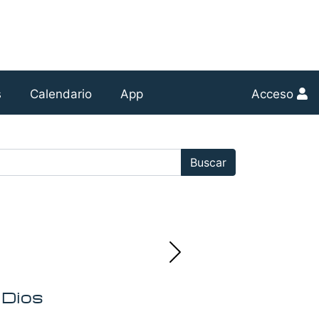
s
Calendario
App
Acceso
r:
Buscar
e Dios