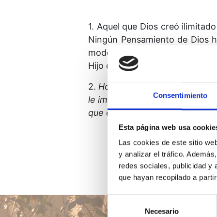
1. Aquel que Dios creó ilimitado
Ningún Pensamiento de Dios ha
modo alguno; ningún Pensamien
Hijo de Dios, cuando su Padre d
2.
Hoy quiero rendir honor a T
Consentimiento
le impondré límite alguno al Hi
que es para Ti es también para
Esta página web usa cookie
Las cookies de este sitio we
y analizar el tráfico. Ademá
redes sociales, publicidad y
que hayan recopilado a parti
Selección
Necesario
de