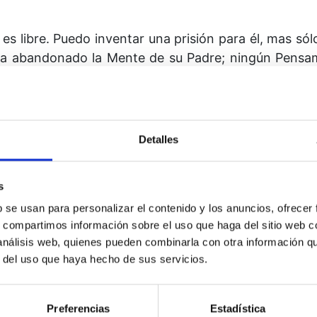
 es libre. Puedo inventar una prisión para él, mas sólo
 abandonado la Mente de su Padre; nin­gún Pensam
to de Dios puede dejar de ser eternamente puro. ¿Pu
ispuso que fuese ilimitado y semejante a Él en libert
u Hijo, pues sólo así puedo encontrar el camino que
Detalles
jo que Tú amas y que creaste ilimitado.
El honor que le
 mí.
s
b se usan para personalizar el contenido y los anuncios, ofrecer
s, compartimos información sobre el uso que haga del sitio web 
 análisis web, quienes pueden combinarla con otra información q
r del uso que haya hecho de sus servicios.
Preferencias
Estadística