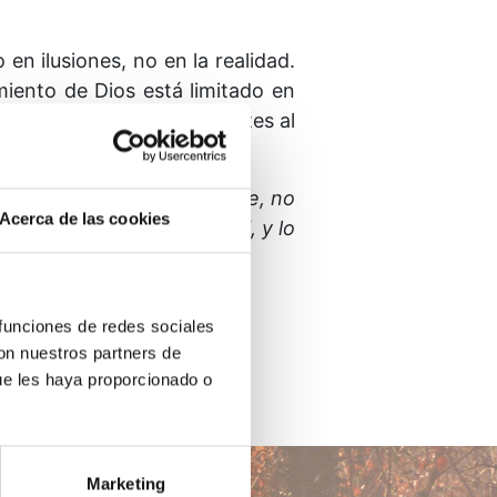
 en ilusiones, no en la realidad.
iento de Dios está limitado en
edo acaso imponerle límites al
ad y amor?
 me conduce hasta Ti.
Padre, no
Acerca de las cookies
 rindo a él Te lo rindo a Ti, y lo
 funciones de redes sociales
con nuestros partners de
ue les haya proporcionado o
Marketing