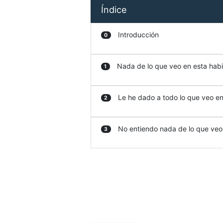
Índice
Introducción
0
Nada de lo que veo en esta habit
1
Le he dado a todo lo que veo en 
2
No entiendo nada de lo que veo e
3