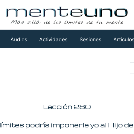
Audios
Actividades
Sesiones
Artículo
Busca
Lección 280
ímites podría imponerle yo al Hijo d