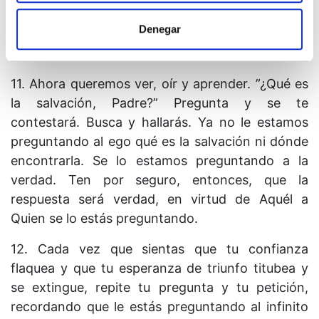
que no hemos escuchado Su Voz. Hemos
Denegar
utilizado nuestros resentimientos para cubrirnos
los ojos y para taparnos los oídos.
11. Ahora queremos ver, oír y aprender. ”¿Qué es
la salvación, Padre?” Pregunta y se te
contestará. Busca y hallarás. Ya no le estamos
preguntando al ego qué es la salvación ni dónde
encontrarla. Se lo estamos preguntando a la
verdad. Ten por seguro, entonces, que la
respuesta será verdad, en virtud de Aquél a
Quien se lo estás preguntando.
12. Cada vez que sientas que tu confianza
flaquea y que tu esperanza de triunfo titubea y
se extingue, repite tu pregunta y tu petición,
recordando que le estás preguntando al infinito