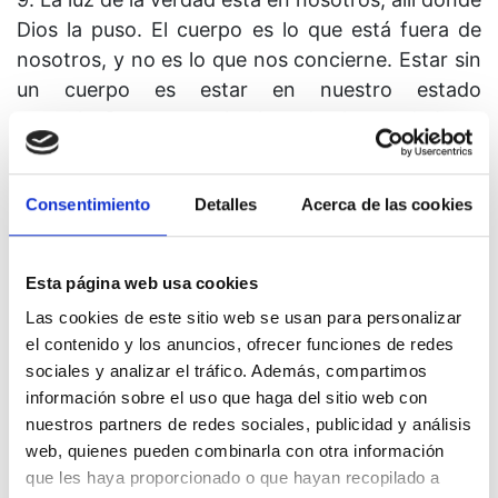
Dios la puso. El cuerpo es lo que está fuera de
nosotros, y no es lo que nos concierne. Estar sin
un cuerpo es estar en nuestro estado
natural. Reconocer la luz de la verdad en
nosotros es reconocernos a nosotros mismos tal
como somos. Ver que nuestro Ser es algo
Consentimiento
Detalles
Acerca de las cookies
separado del cuerpo es poner fin al ataque
contra el plan de Dios para la salvación y, en
lugar de ello, aceptarlo. Y dondequiera que Su
Esta página web usa cookies
plan se acepta, ya se ha consumado.
Las cookies de este sitio web se usan para personalizar
el contenido y los anuncios, ofrecer funciones de redes
10. Nuestro objetivo para las sesiones de
sociales y analizar el tráfico. Además, compartimos
práctica más largas de hoy, es hacernos más
información sobre el uso que haga del sitio web con
conscientes de que el plan de Dios para la
nuestros partners de redes sociales, publicidad y análisis
salvación ya se ha consumado en nosotros. Para
web, quienes pueden combinarla con otra información
lograr este objetivo tenemos que reemplazar el
que les haya proporcionado o que hayan recopilado a
ataque por la aceptación. Mientras sigamos