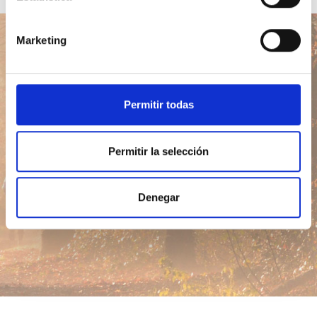
Marketing
Lección del día
Permitir todas
Permitir la selección
Ir
Denegar
Introducción
Índice