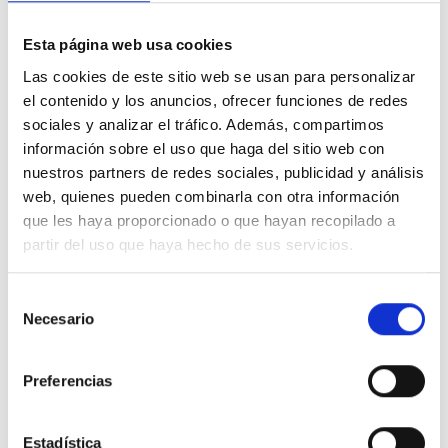
No veo esa cara tal como es ahora.
Esta página web usa cookies
Las cookies de este sitio web se usan para personalizar
el contenido y los anuncios, ofrecer funciones de redes
5. Hay que subrayar nuevamente, que, si bien no
sociales y analizar el tráfico. Además, compartimos
debes intentar incluirlo todo, tampoco debes
información sobre el uso que haga del sitio web con
excluir nada en particular. Asegúrate de ser
nuestros partners de redes sociales, publicidad y análisis
honesto contigo mismo al hacer esta
web, quienes pueden combinarla con otra información
distinción. Es posible que te sientas tentado de
que les haya proporcionado o que hayan recopilado a
partir del uso que haya hecho de sus servicios.
enmascararla.
Selección
Necesario
de
consentimiento
Preferencias
Estadística