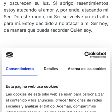
y oscurecen su luz. Si abrigo resentimientos
estoy atacando al amor y, por ende, atacando mi
Ser. De este modo, mi Ser se vuelve un extraño
para mí. Estoy decidido a no atacar a mi Ser hoy,
de manera que pueda recordar Quién soy.
4. Estas variaciones de la idea te resultarán útiles
para las aplicaciones concretas:
Consentimiento
Detalles
Acerca de las cookies
Esto no justifica el que niegue mi Ser.
No me valdré de esto para atacar al amor.
Esta página web usa cookies
No dejaré que esto me tiente a atacarme a
Las cookies de este sitio web se usan para personalizar
mí mismo.
el contenido y los anuncios, ofrecer funciones de redes
sociales y analizar el tráfico. Además, compartimos