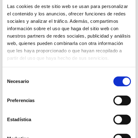
Las cookies de este sitio web se usan para personalizar
el contenido y los anuncios, ofrecer funciones de redes
sociales y analizar el tráfico. Además, compartimos
1. A menos que el pasado se haya borrado de mi
información sobre el uso que haga del sitio web con
mente, no podré contemplar el mundo real. Pues
nuestros partners de redes sociales, publicidad y análisis
en ese caso no estaría contem­plando nada, sino
web, quienes pueden combinarla con otra información
viendo lo que no esta ahí. ¿Cómo podría
que les haya proporcionado o que hayan recopilado a
entonces percibir el mundo que el perdón
partir del uso que haya hecho de sus servicios.
ofrece? El propósito del pasado fue
precisamente ocultarlo, pues dicho mundo sólo
Selección
Necesario
de
se puede ver en el ahora. No tiene pasado. Pues,
consentimiento
¿a qué se le puede conceder perdón sino al
pasado, el cual al ser perdonado desapa­rece?
Preferencias
2.
Padre, no me dejes contemplar un pasado
Estadística
que no existe. Pues Tú me has ofrecido Tu
Propio sustituto: un mundo presente que el