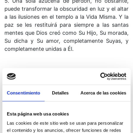
5. Una sola azucena de perdón, no obstante,
puede transformar la obscuridad en luz y el altar
a las ilusiones en el templo a la Vida Misma. Y la
paz se les restituirá para siempre a las santas
mentes que Dios creó como Su Hijo, Su morada,
Su dicha y Su amor, completamente Suyas, y
completamente unidas a Él.
Lección 339
Consentimiento
Detalles
Acerca de las cookies
Se me concederá todo lo que pida.
Esta página web usa cookies
Las cookies de este sitio web se usan para personalizar
1. Nadie desea el dolor. Pero puede creer que el
el contenido y los anuncios, ofrecer funciones de redes