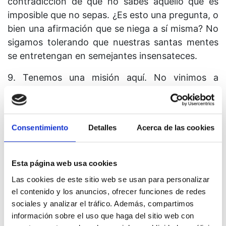
contradicción de que no sabes aquello que es
imposible que no sepas. ¿Es esto una pregunta, o
bien una afirmación que se niega a sí misma? No
sigamos tolerando que nuestras santas mentes
se entretengan en semejantes insensateces.
9. Tenemos una misión aquí. No vinimos a
reforzar la locura en la que una vez creímos. No
nos olvidemos del objetivo que
aceptamos. Vinimos a alcanzar mucho más que
Consentimiento
Detalles
Acerca de las cookies
nuestra propia felicidad. Lo que aceptamos ser,
proclama lo que todo el mundo no puede sino ser
junto con nosotros. No les falles a tus hermanos,
Esta página web usa cookies
pues, de lo contrario, te estarás fallando a ti
Las cookies de este sitio web se usan para personalizar
mismo. Contémplalos con amor, para que
el contenido y los anuncios, ofrecer funciones de redes
puedan saber que forman parte de ti y que tú
sociales y analizar el tráfico. Además, compartimos
formas parte de ellos.
información sobre el uso que haga del sitio web con