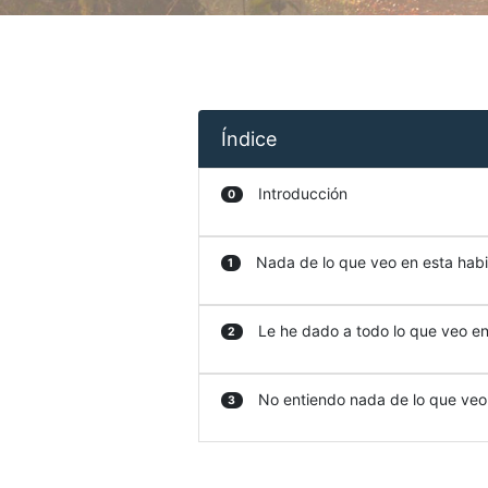
Índice
Introducción
0
Nada de lo que veo en esta habit
1
Le he dado a todo lo que veo en 
2
No entiendo nada de lo que veo e
3