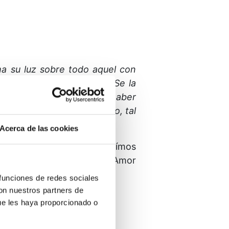
a su luz sobre todo aquel con
olo y al que tiene miedo. Se la
ue creen ser infelices y haber
ues quiero salvar a Tu Hijo, tal
Acerca de las cookies
cibido. Y de esta manera oímos
 la Palabra de Dios, Cuyo Amor
 funciones de redes sociales
con nuestros partners de
ue les haya proporcionado o