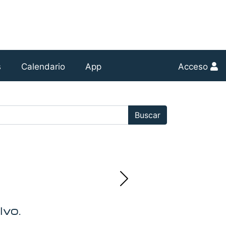
s
Calendario
App
Acceso
r:
Buscar
lvo.