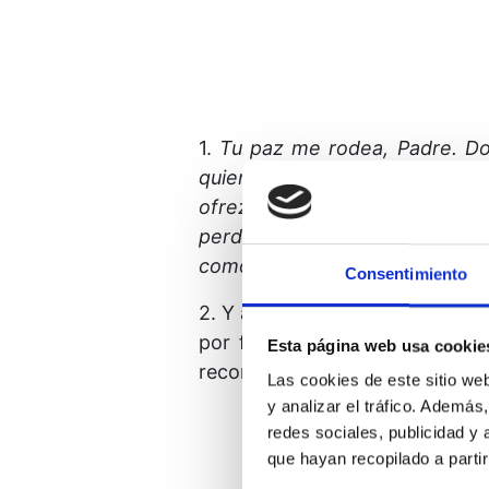
1.
Tu paz me rodea, Padre.
Do
quien me encuentro.
Se la ll
ofrezco a los que sufren, a
lo
perdido toda esperanza.
Envía
como dispone Tu Voluntad, para
Consentimiento
2. Y así caminamos en paz, tr
por fin la Voz que habla por 
Esta página web usa cookie
reconocemos, puesto que compa
Las cookies de este sitio we
y analizar el tráfico. Ademá
redes sociales, publicidad y
que hayan recopilado a parti