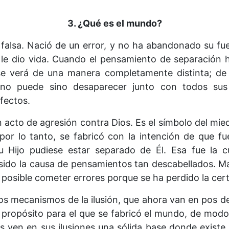
3. ¿Qué es el mundo?
falsa. Nació de un error, y no ha abandonado su fuen
le dio vida. Cuando el pensamiento de separación h
se verá de una manera completamente distinta; de
no puede sino desaparecer junto con todos sus 
efectos.
 acto de agresión contra Dios. Es el símbolo del mied
or lo tanto, se fabricó con la intención de que fu
u Hijo pudiese estar separado de Él. Esa fue la c
ido la causa de pensamientos tan descabellados. Ma
posible cometer errores porque se ha perdido la cer
n los mecanismos de la ilusión, que ahora van en pos 
el propósito para el que se fabricó el mundo, de modo
s ven en sus ilusiones una sólida base donde exist