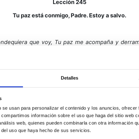
Lección 245
Tu paz está conmigo, Padre. Estoy a salvo.
ndequiera que voy, Tu paz me acompaña
y
derram
evo al que se encuentra desolado, al que se siente s
s
que se lamentan de una pérdida, así como a los q
­melos, Padre. Permíteme ser el portador de Tu paz. P
 poder llegar a reconocer mi Ser.
Detalles
ansmitiendo al mundo entero el mensaje que hemos re
Dios, la cual nos habla según nosotros predi­camos
s
rtimos con todos la Palabra que Él nos dio.
b se usan para personalizar el contenido y los anuncios, ofrecer
s, compartimos información sobre el uso que haga del sitio web 
 análisis web, quienes pueden combinarla con otra información q
r del uso que haya hecho de sus servicios.