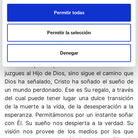
mayor. Ahora son doblemente benditas. Han
transmitido los mensajes de Cristo que traían y
Permitir todas
éstos les han sido devueltos. Y ellas se los llevan
devuelta gustosamente a Él.
Permitir la selección
10. Contempla el caudal de milagros desplegados
ante ti para que los des. ¿No eres acaso
Denegar
merecedor de ésos mismos regalos cuando Dios
Mismo dispuso que se te concediesen? No
juzgues al Hijo de Dios, sino sigue el camino que
Dios ha señalado, Cristo ha soñado el sueño de
un mundo perdonado. Ese es Su regalo, a través
del cual puede tener lugar una dulce transición
de la muerte a la vida, de la desesperación a la
esperanza. Permitámonos por un instante soñar
con Él. Su sueño nos despierta a la verdad. Su
visión nos provee de los medios por los que