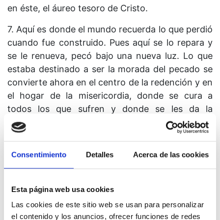
en éste, el áureo tesoro de Cristo.
7. Aquí es donde el mundo recuerda lo que perdió
cuando fue construido. Pues aquí se lo repara y
se le renueva, pecó bajo una nueva luz. Lo que
estaba destinado a ser la morada del pecado se
convierte ahora en el centro de la redención y en
el hogar de la misericordia, donde se cura a
todos los que sufren y donde se les da la
bienvenida. A nadie se le niega la entrada a este
nuevo hogar donde le aguarda su
salvación. Nadie es un extraño aquí. Nadie le pide
Consentimiento
Detalles
Acerca de las cookies
nada a otro salvo el regalo de aceptar la
bienvenida que se le ofrece.
Esta página web usa cookies
8. La visión de Cristo es la tierra santa donde las
Las cookies de este sitio web se usan para personalizar
azucenas del perdón echan raíces. Ése es su
el contenido y los anuncios, ofrecer funciones de redes