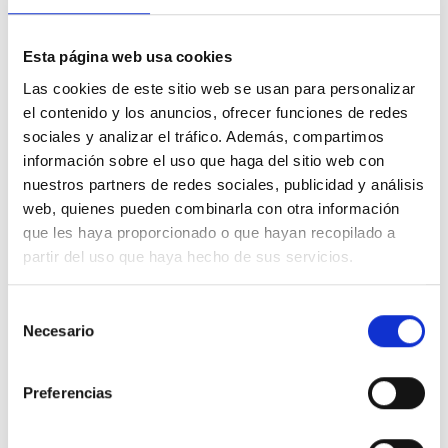
Todas las cosas que creo ver son reflejos de
ideas.
Esta página web usa cookies
Las cookies de este sitio web se usan para personalizar
el contenido y los anuncios, ofrecer funciones de redes
1. Ésta es la clave de la salvación: lo que veo es el
sociales y analizar el tráfico. Además, compartimos
información sobre el uso que haga del sitio web con
reflejo de un proceso mental que comienza con
nuestros partners de redes sociales, publicidad y análisis
una idea de lo que quiero. A partir de ahí, la
web, quienes pueden combinarla con otra información
mente forja una imagen de eso que desea, lo
que les haya proporcionado o que hayan recopilado a
juzga valioso y, por lo tanto, procura encontrarlo.
partir del uso que haya hecho de sus servicios.
Estas imáge­nes se proyectan luego al exterior,
donde se contemplan, se consi­deran reales y se
Selección
defienden como algo propio de uno. De deseos
Necesario
de
dementes nace un mundo demente, y de juicios,
consentimiento
un mundo condenado. De pensamientos de
Preferencias
perdón, en cambio, surge un mundo apacible y
misericordioso para con el santo Hijo de Dios,