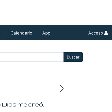
s
Calendario
App
Acceso
r:
Buscar
o Dios me creó.