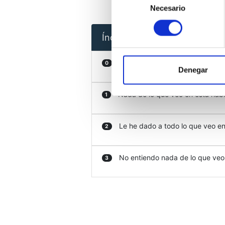
Necesario
de
consentimiento
Índice
Introducción
0
Denegar
Nada de lo que veo en esta habit
1
Le he dado a todo lo que veo en 
2
No entiendo nada de lo que veo e
3