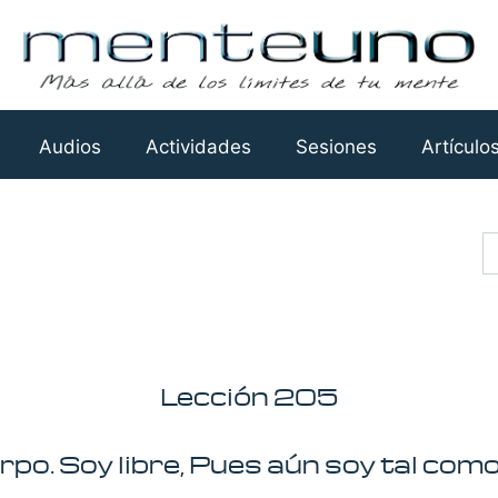
Audios
Actividades
Sesiones
Artículo
Busca
Lección 205
po. Soy libre, Pues aún soy tal com