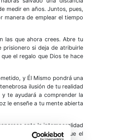
 habrás salvado una distancia
de medir en años. Juntos, pues,
or manera de emplear el tiempo
n las que ahora crees. Abre tu
isionero si deja de atribuirle
 que el regalo que Dios te hace
rometido, y Él Mismo pondrá una
enebrosa ilusión de tu realidad
os y te ayudará a comprender la
z le enseñe a tu mente abierta
esaparece ante la intemporalidad
que hubiese sido igual que el