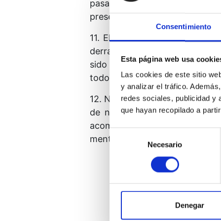
pasado. Hoy dejamos atrás el p
presente muy distinto, en el cu
Consentimiento
11. El mundo que acaba de nac
derramar su bendición sobre t
Esta página web usa cookie
sido engendrado con odio para
Las cookies de este sitio we
todos ellos son nuestros herma
y analizar el tráfico. Ademá
12. Nos acordaremos de ellos e
redes sociales, publicidad y
que hayan recopilado a parti
de nosotros si queremos cono
acompaña en esta jornada, y q
Selección
mente, comunícale este mensaje
Necesario
de
consentimiento
Te bendigo, hermano, con 
lección de que no hay otro
Denegar