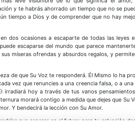
 más leve vislumbre de lo que significa el amor,
ación y te habrás ahorrado un tiempo que no se pue
gún tiempo a Dios y de comprender que no hay mej
en dos ocasiones a escaparte de todas las leyes e
puede escaparse del mundo que parece mantenerte pr
 a sus míseras ofrendas y absurdos regalos, y permite
rteza de que Su Voz te responderá. Él Mismo lo ha p
ada vez que renuncies a una creencia falsa, o a una t
 Él irradiará hoy a través de tus vanos pensamient
ternura morará contigo a medida que dejes que Su Vo
amor. Y bendecirá la lección con Su Amor.
endrías que esperar en el futuro para tu salvación d
 Demos gracias por habernos librado de un futuro 