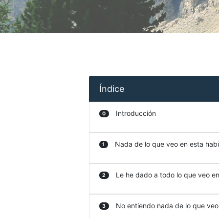
Índice
Introducción
0
Nada de lo que veo en esta habit
1
Le he dado a todo lo que veo en 
2
No entiendo nada de lo que veo e
3