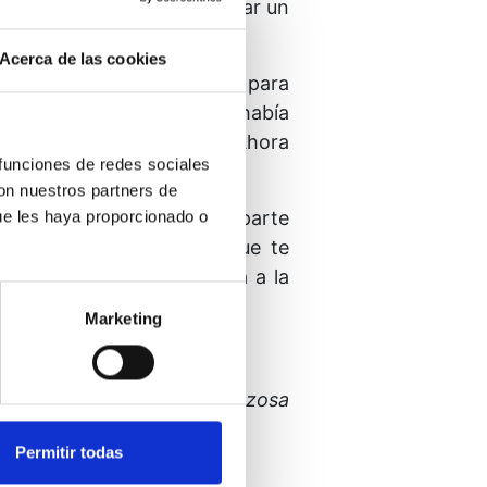
mos los ojos para contemplar un
sado.
Acerca de las cookies
recer fuerte y saludable, para
e del mundo que pensaban había
eran junto con nosotros. Ahora
 funciones de redes sociales
con nuestros partners de
de nuestro amor a ninguna parte
ue les haya proporcionado o
hora piensa en alguien que te
render. Y cuando te venga a la
Marketing
Pues quiero aprender la gozosa
Permitir todas