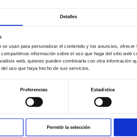
asado para nunca jamás volver a recordarlo. Y alza
al se vislumbra un futuro que en nadase parece al pa
Detalles
er aún se encuentra en su infancia. Y lo veremos c
odos aquellos que vengan a aprender a desprenders
s
 ser el enemigo del amor. Ahora todos ellos se lib
b se usan para personalizar el contenido y los anuncios, ofrecer
nos en el Amor de Dios.
s, compartimos información sobre el uso que haga del sitio web 
n el transcurso del día, ya que no podemos excluir 
 análisis web, quienes pueden combinarla con otra información q
r del uso que haya hecho de sus servicios.
cer a nuestro Ser. Por lo menos tres veces por 
ue vino a aprender lo mismo que tú tienes que ap
 de parte de tu Ser:
Preferencias
Estadística
el Amor de Dios, el cual quiero compartir contigo. 
 amor que el de Dios, el tuyo, el mío y el de todos.
Permitir la selección