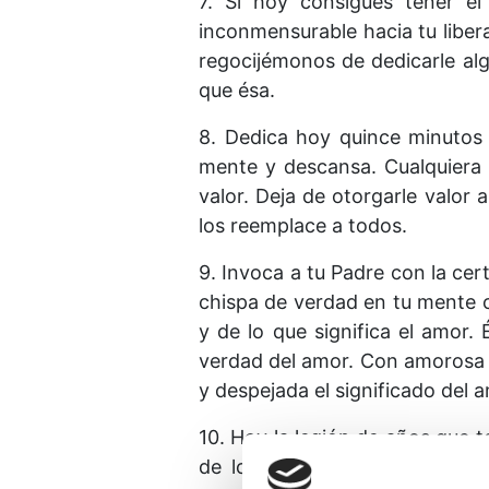
7. Si hoy consigues tener el
inconmensurable hacia tu liber
regocijémonos de dedicarle al
que ésa.
8. Dedica hoy quince minutos 
mente y descansa. Cualquiera 
valor. Deja de otorgarle valor
los reemplace a todos.
9. Invoca a tu Padre con la ce
chispa de verdad en tu mente c
y de lo que significa el amor.
verdad del amor. Con amorosa 
y despejada el significado del 
10. Hoy la legión de años que t
de lo que estás aprendiendo.