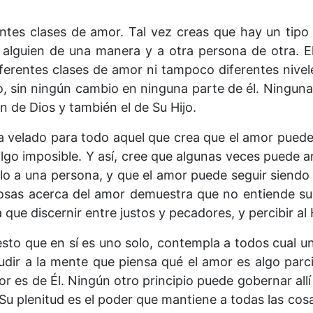
entes clases de amor. Tal vez creas que hay un tip
a alguien de una manera y a otra persona de otra. E
ferentes clases de amor ni tampoco diferentes nivele
smo, sin ningún cambio en ninguna parte de él. Ningun
 de Dios y también el de Su Hijo.
da velado para todo aquel que crea que el amor pued
go imposible. Y así, cree que algunas veces puede a
o a una persona, y que el amor puede seguir siendo 
osas acerca del amor demuestra que no entiende su 
a que discernir entre justos y pecadores, y percibir a
sto que en sí es uno solo, contempla a todos cual un
ludir a la mente que piensa qué el amor es algo par
or es de Él. Ningún otro principio puede gobernar all
Su plenitud es el poder que mantiene a todas las cosa