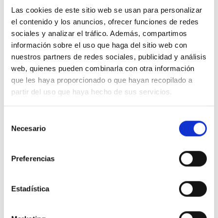
Las cookies de este sitio web se usan para personalizar
el contenido y los anuncios, ofrecer funciones de redes
1. En mí -el santo Hijo de Dios- se reconcilian
sociales y analizar el tráfico. Además, compartimos
todos los aspectos del plan celestial para la
información sobre el uso que haga del sitio web con
salvación del mundo. ¿Qué podría estar en
nuestros partners de redes sociales, publicidad y análisis
conflicto, cuando todos los aspectos comparten
web, quienes pueden combinarla con otra información
un mismo pro­pósito y una misma meta? ¿Cómo
que les haya proporcionado o que hayan recopilado a
podría haber un solo aspecto que estuviese
partir del uso que haya hecho de sus servicios.
separado o que tuviese mayor o menor
importancia que los demás? Yo soy el medio por
Selección
Necesario
de
el que el Hijo de Dios se salva, porque el
consentimiento
propósito de la salvación es encontrar la impeca­
bilidad que Dios ubicó en mí. Fui creado como
Preferencias
aquello tras lo cual ando en pos. Soy el objetivo
que el mundo anda buscando. Soy el Hijo de
Estadística
Dios, Su único y eterno amor. Yo soy el medio
para la salvación, así como su fin.