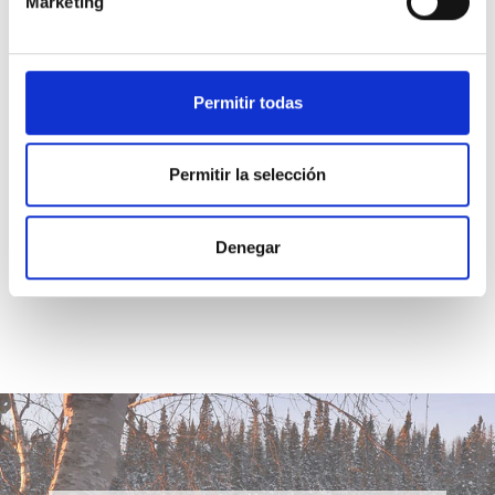
Marketing
2.
Permíteme hoy, Padre mío, asumir el papel
que Tú me ofreces al pedirme que acepte la
Expiación para mí mismo.
Pues lo
que de este
Permitir todas
modo se reconcilia en mí se reconcilia
igualmente en Ti.
Permitir la selección
Denegar