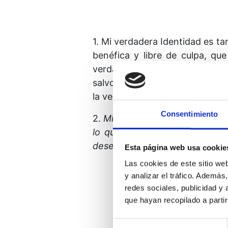
1. Mi verdadera Identidad es ta
benéfica y libre de culpa, que
verdadera Identidad es el rega
salvo éste, que se puede dar o re
la verdad.
Consentimiento
2.
Mi nombre, ¡oh Padre!, todav
lo que debo hacer. Recuér­d
deseas que vea en su lugar.
Esta página web usa cookie
Las cookies de este sitio we
y analizar el tráfico. Ademá
redes sociales, publicidad y
que hayan recopilado a parti
Selección