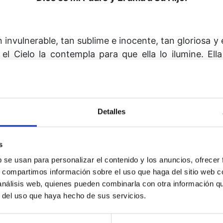
n invulnerable, tan sublime e ino­cente, tan gloriosa 
 el Cielo la contempla para que ella lo ilumine. El
lo que mi Padre me hizo y el que yo a mi vez le hag
ci­bir. Mi verdadera identidad y sólo Ella es la realidad
Detalles
ía te es conocido. Yo lo he olvidado, y no sé adónde
amelo ahora, Padre, pues estoy cansado del mundo
s
b se usan para personalizar el contenido y los anuncios, ofrecer
s, compartimos información sobre el uso que haga del sitio web 
 análisis web, quienes pueden combinarla con otra información q
r del uso que haya hecho de sus servicios.