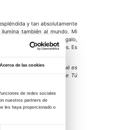
y espléndida y tan absolutamente
la ilumina también al mundo. Mi
o al mundo. No hay otro regalo,
. Es el final de las ilusiones. Es
Acerca de las cookies
 me dirijo, quién soy, ni qué es
 que veo. Revélame lo que Tú
 funciones de redes sociales
con nuestros partners de
ue les haya proporcionado o