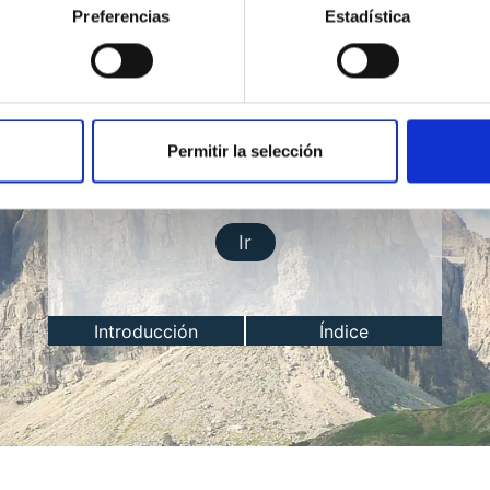
Preferencias
Estadística
Lección del día
Permitir la selección
Ir
Introducción
Índice