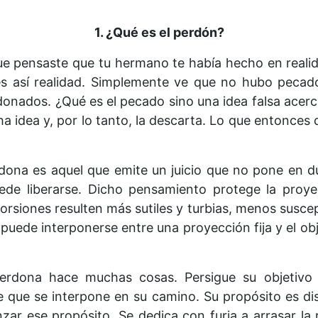
1. ¿Qué es el perdón?
ue pensaste que tu hermano te había hecho en reali
s así realidad. Simplemente ve que no hubo pecado
nados. ¿Qué es el pecado sino una idea falsa acerca
a idea y, por lo tanto, la descarta. Lo que entonces 
ona es aquel que emite un juicio que no pone en du
de liberarse. Dicho pensamiento protege la proy
orsiones resulten más sutiles y turbias, menos suscep
 puede interponerse entre una proyección fija y el ob
rdona hace muchas cosas. Persigue su objetivo f
 que se interpone en su camino. Su propósito es dist
zar ese propósito. Se dedica con furia a arrasar la 