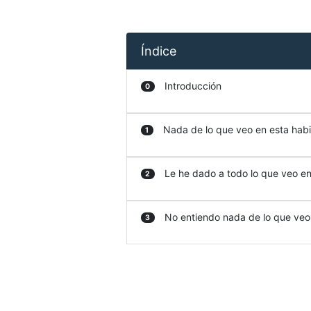
Índice
Introducción
0
Nada de lo que veo en esta habit
1
Le he dado a todo lo que veo en 
2
No entiendo nada de lo que veo e
3