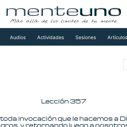
Audios
Actividades
Sesiones
Artículo
Busca
Lección 357
toda invocación que le hacemos a D
agros, y retornando luego a nosotros