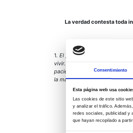
La verdad contesta toda i
1.
El perdón -el reflejo de la 
vivir.
Tu santo Hijo me es se
Consentimiento
paciencia a oír Tu Palabra y a 
la manera de llegar a Ti, tal c
Esta página web usa cookie
Las cookies de este sitio we
y analizar el tráfico. Ademá
redes sociales, publicidad y
que hayan recopilado a parti