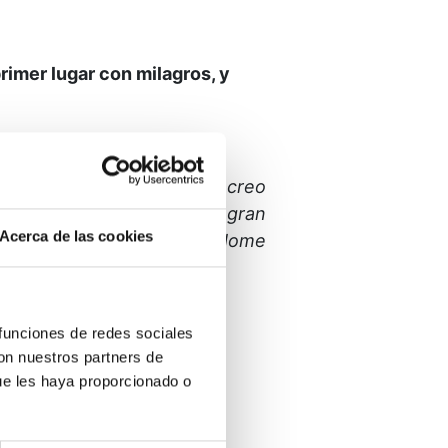
imer lugar con milagros, y
ar de la prisión en la que creo
.
Tu Voz me enseña con gran
Acerca de las cookies
 hoy, oigo Tu Voz indicándome
 funciones de redes sociales
con nuestros partners de
ue les haya proporcionado o