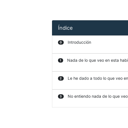
Índice
Introducción
0
Nada de lo que veo en esta habit
1
Le he dado a todo lo que veo en 
2
No entiendo nada de lo que veo e
3