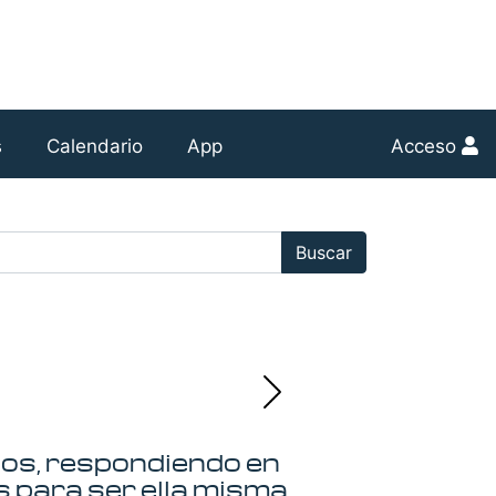
s
Calendario
App
Acceso
r:
Buscar
ios, respondiendo en
 para ser ella misma.