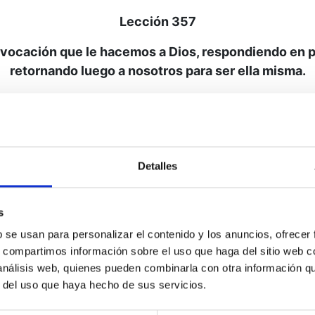
Lección 357
nvocación que le hacemos a Dios, respondiendo en pr
retornando luego a nosotros para ser ella misma.
verdad- me enseña cómo ofrecer milagros y así escap
ñalado, primero en mi hermano, y después en mí
Detalles
dar tal como recibo.
Y conforme contemplo a Tu Hijo
omo Tú dispusiste que ésta debía ser:
s
"Contempla su impecabilidad y sé curado".
b se usan para personalizar el contenido y los anuncios, ofrecer
s, compartimos información sobre el uso que haga del sitio web 
 análisis web, quienes pueden combinarla con otra información q
r del uso que haya hecho de sus servicios.