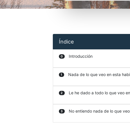
Índice
Introducción
0
Nada de lo que veo en esta habit
1
Le he dado a todo lo que veo en 
2
No entiendo nada de lo que veo e
3