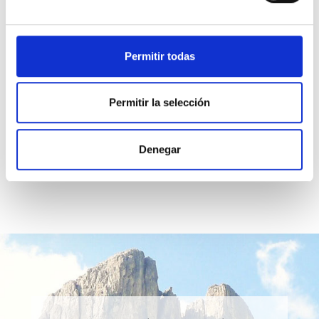
este modo, el aprendizaje casi ha llegado a su
señalado final.
Por un tiempo colaboraré con Él
en el logro de Su propó­sito. Luego me fundiré
Permitir todas
en mi Identidad y reconoceré que Cristo no es
sino mi Ser.
Permitir la selección
Denegar