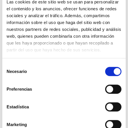
Las cookies de este sitio web se usan para personalizar
el contenido y los anuncios, ofrecer funciones de redes
sociales y analizar el tráfico. Además, compartimos
información sobre el uso que haga del sitio web con
Lección 353
nuestros partners de redes sociales, publicidad y análisis
web, quienes pueden combinarla con otra información
Mis ojos, mi boca, mis manos y mis pies tienen
que les haya proporcionado o que hayan recopilado a
hoy un solo propósito: estar al servicio de
partir del uso que haya hecho de sus servicios.
Cristo a fin de que Él pueda utilizarlos para
bendecir al mundo con milagros.
Selección
Necesario
de
consentimiento
Preferencias
1.
Padre, hoy le entrego a Cristo todo lo que es
mío para que Él lo utilice de la manera que sea
más beneficiosa para el propósito que comparto
Estadística
con Él. Nada es exclusivamente mío, pues Él y
yo nos hemos unido en un propósito común.
De
Marketing