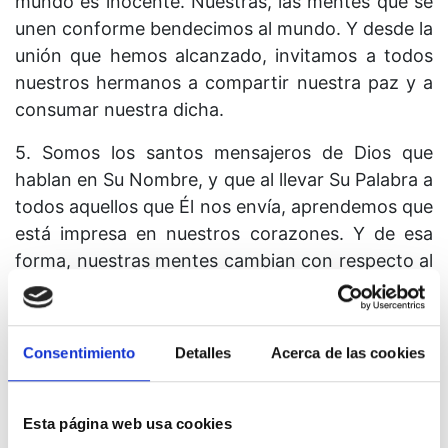
mundo es inocente. Nuestras, las mentes que se
unen conforme bendecimos al mundo. Y desde la
unión que hemos alcanzado, invitamos a todos
nuestros hermanos a compartir nuestra paz y a
consumar nuestra dicha.
5. Somos los santos mensajeros de Dios que
hablan en Su Nombre, y que al llevar Su Palabra a
todos aquellos que Él nos envía, aprendemos que
está impresa en nuestros corazones. Y de esa
forma, nuestras mentes cambian con respecto al
objetivo para el que vinimos y al que ahora
procuramos servir. Le traemos buenas nuevas al
Hijo de Dios que pensó que sufría. Ahora ha sido
Consentimiento
Detalles
Acerca de las cookies
redimido. Y al ver las puertas del Cielo abiertas
ante él, entrará y desaparecerá en el Corazón de
Dios.
Esta página web usa cookies