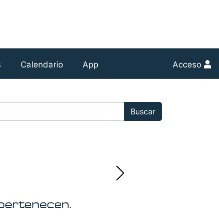
s
Calendario
App
Acceso
r:
Buscar
pertenecen.