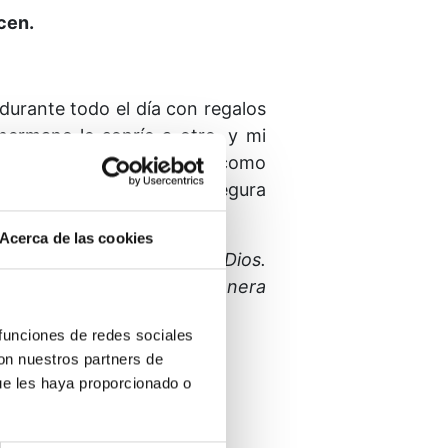
cen.
urante todo el día con regalos
hermano le sonríe a otro, y mi
be ese regalo y lo acepta como
 señala el camino y me ase­gura
Acerca de las cookies
cedentes de cada Hijo de Dios.
é mi agradecimiento, de manera
 funciones de redes sociales
con nuestros partners de
ue les haya proporcionado o