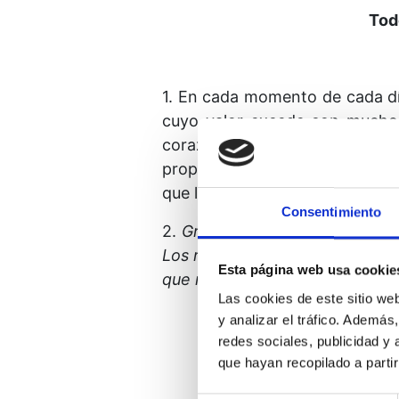
Tod
1. En cada momento de cada dí
cuyo valor excede con mucho e
corazón se regocija. Alguien 
propio. Y todo el que encuentr
que lo que él ha aprendido sin
Consentimiento
2.
Gracias, Padre, por los muc
Los regalos que mis hermanos 
Esta página web usa cookie
que mi gratitud hacia ellos pu
Las cookies de este sitio we
y analizar el tráfico. Ademá
redes sociales, publicidad y
que hayan recopilado a parti