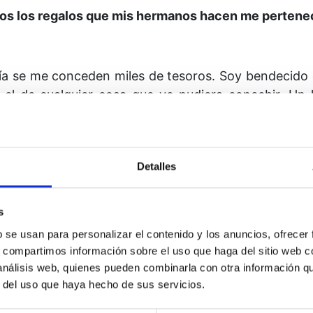
os los regalos que mis hermanos hacen me pertene
a se me conceden miles de teso­ros. Soy bendecido d
l de cualquier cosa que yo pudiera concebir. Un 
expresa su gratitud o su compasión, y mi mente reci
a el camino a Dios se convierte en mi salvador, me
 duda me pertenece a mí también.
Detalles
hos regalos que me llegan hoy y todos los días, pro
me pueden hacer son ilimitados.
Ahora les mostrar
s
eda conducirme a mi Creador y a Su recuerdo.
b se usan para personalizar el contenido y los anuncios, ofrecer
s, compartimos información sobre el uso que haga del sitio web 
 análisis web, quienes pueden combinarla con otra información q
r del uso que haya hecho de sus servicios.