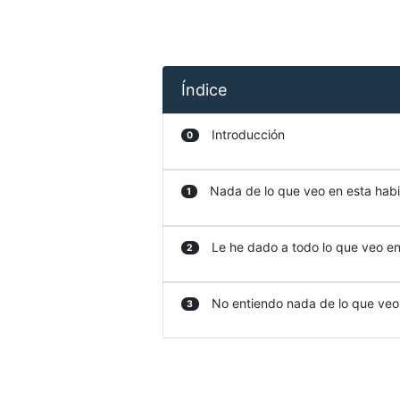
Índice
Introducción
0
Nada de lo que veo en esta habit
1
Le he dado a todo lo que veo en 
2
No entiendo nada de lo que veo e
3