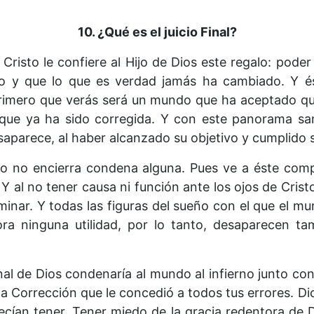
10. ¿Qué es el juicio Final?
risto le confiere al Hijo de Dios este regalo: poder
so y que lo que es verdad jamás ha cambiado. Y ést
 primero que verás será un mundo que ha aceptado qu
ue ya ha sido corregida. Y con este panorama san
saparece, al haber alcanzado su objetivo y cumplido 
undo no encierra condena alguna. Pues ve a éste com
Y al no tener causa ni función ante los ojos de Crist
rminar. Y todas las figuras del sueño con el que e
ra ninguna utilidad, por lo tanto, desaparecen ta
Final de Dios condenaría al mundo al infierno junto co
e la Corrección que le concedió a todos tus errores. Di
ecían tener. Tener miedo de la gracia redentora de D