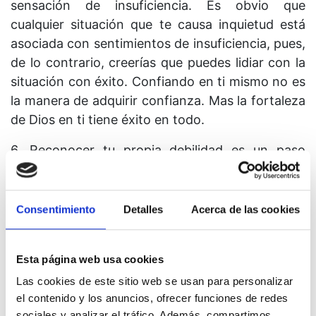
sensación de insuficiencia. Es obvio que
cualquier situación que te causa inquietud está
asociada con sentimientos de insuficiencia, pues,
de lo contrario, creerías que puedes lidiar con la
situación con éxito. Confiando en ti mismo no es
la manera de adquirir confianza. Mas la fortaleza
de Dios en ti tiene éxito en todo.
6. Reconocer tu propia debilidad es un paso
necesario para la corrección de tus errores, pero
no es suficiente para darte la confianza que
necesitas, y a la que tienes derecho. Debes
Consentimiento
Detalles
Acerca de las cookies
adquirir asimismo la conciencia de que confiar en
tu verdadera fortaleza está plenamente
Esta página web usa cookies
justificado en relación con todo y en toda
Las cookies de este sitio web se usan para personalizar
circunstancia.
el contenido y los anuncios, ofrecer funciones de redes
7. En la última fase de cada sesión de práctica,
sociales y analizar el tráfico. Además, compartimos