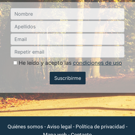
He leído y acepto las
condiciones de uso
Suscribirme
-
-
-
Quiénes somos
Aviso legal
Política de privacidad
-
Mapa web
Contacto