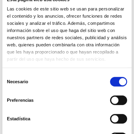
Las cookies de este sitio web se usan para personalizar
Ni mi ira ni mi temor tienen razón de ser, pues Tú
el contenido y los anuncios, ofrecer funciones de redes
me rodeas. Y Tu gracia me basta para satisfacer
sociales y analizar el tráfico. Además, compartimos
cualquier necesidad que yo perciba.
información sobre el uso que haga del sitio web con
nuestros partners de redes sociales, publicidad y análisis
web, quienes pueden combinarla con otra información
que les haya proporcionado o que hayan recopilado a
1
.
Padre, déjame recordar que Tú estás aquí y
partir del uso que haya hecho de sus servicios.
que no estoy solo.
Pues estoy rodeado de un
Amor imperecedero.
No hay razón para nada,
Selección
excepto para la paz y alegría perfectas que
Necesario
de
comparto Contigo.
¿Qué necesidad tengo de ira
consentimiento
o de temor, cuando lo único que me rodea es la
Preferencias
seguridad perfecta?
¿Cómo puedo sentir miedo
cuando la eterna pro­mesa que me hiciste jamás
se aparta de mí? Estoy rodeado de perfecta
Estadística
impecabilidad.
¿
Qué puedo temer, cuando la