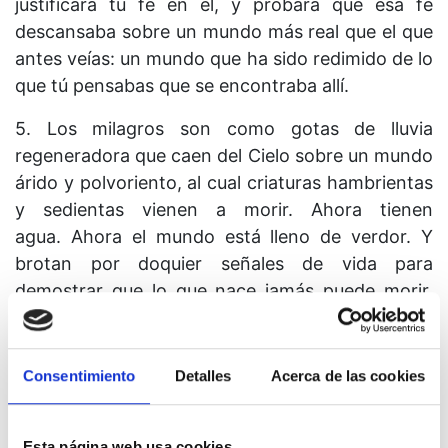
justificará tu fe en él, y probará que esa fe
descansaba sobre un mundo más real que el que
antes veías: un mundo que ha sido redimido de lo
que tú pensabas que se encontraba allí.
5. Los milagros son como gotas de lluvia
regeneradora que caen del Cielo sobre un mundo
árido y polvoriento, al cual criaturas hambrientas
y sedientas vienen a morir. Ahora tienen
agua. Ahora el mundo está lleno de verdor. Y
brotan por doquier señales de vida para
demostrar que lo que nace jamás puede morir,
pues lo que tiene vida es inmortal.
Consentimiento
Detalles
Acerca de las cookies
Lección 348
Esta página web usa cookies